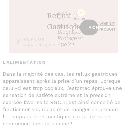
4 en
?
Reflux
4,4
1 -
étoiles
VOIR LE
sur
Neutralise
Gastriques
ACHETER
5
PRODUIT
Bloque
(252
Protège
avis)*
REFLUX
Apaise
GASTRIQUE
L’ALIMENTATION
Dans la majorité des cas, les reflux gastriques
apparaissent après la prise d’un repas. Lorsque
celui-ci est trop copieux, l’estomac éprouve une
sensation de satiété extrême et la pression
exercée favorise le RGO. Il est ainsi conseillé de
fractionner ses repas et de manger en prenant
le temps de bien mastiquer car la digestion
commence dans la bouche !