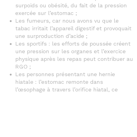
surpoids ou obésité, du fait de la pression
exercée sur l’estomac ;
Les fumeurs, car nous avons vu que le
tabac irritait l’appareil digestif et provoquait
une surproduction d’acide ;
Les sportifs : les efforts de poussée créent
une pression sur les organes et l’exercice
physique après les repas peut contribuer au
RGO ;
Les personnes présentant une hernie
hiatale : l’estomac remonte dans
l’œsophage à travers l’orifice hiatal, ce
phénomène n’entraîne souvent aucune
manifestation physique et concerne
(5)
notamment les personnes âgées
;
Les personnes sous traitement
médicamenteux : il s’agit de la progestérone
et de certains médicaments contre l’asthme