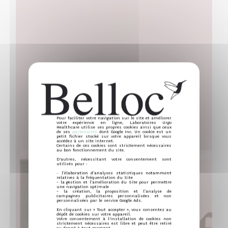
Pour faciliter votre navigation sur le site et améliorer
votre expérience en ligne, Laboratoires Urgo
Healthcare utilise ses propres cookies ainsi que ceux
de ses
partenaires
dont Google Inc. Un cookie est un
petit fichier stocké sur votre appareil lorsque vous
accédez à un site internet.
Certains de ces cookies sont strictement nécessaires
au bon fonctionnement du site.
D'autres, nécessitant votre consentement sont
utilisés pour :
- l’élaboration d’analyses statistiques notamment
relatives à la fréquentation du Site
- la gestion et l’amélioration du Site pour permettre
une navigation optimale
- la création, la proposition et l’analyse de
campagnes publicitaires personnalisées et non
personnalisées par le service Google Ads.
En cliquant sur « Tout accepter », vous consentez au
dépôt de cookies sur votre appareil.
Votre consentement à l'installation de cookies non
strictement nécessaires est libre et peut être retiré