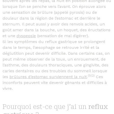
souvent après les repas, la nuit en position allongée ou
lorsque l’on se penche vers l’avant. On éprouve alors
une sensation de brûlure (appelé pyrosis) ou de
douleur dans la région de l’estomac et derrière le
sternum. Il peut aussi y avoir des renvois acides, un
goût amer dans la bouche, un hoquet, des éructations
et une
dyspepsie
(sensation de mal digérer).
Si les symptômes du reflux gastrique se prolongent
dans le temps, l’œsophage se retrouve irrité et la
déglutition peut devenir difficile. Dans certains cas, on
peut même observer de la toux, un enrouement, de
l’asthme, des douleurs thoraciques, une gingivite, des
caries dentaires ou des troubles du sommeil lorsque
(1)(2)
les
brûlures d’estomac surviennent la nuit
.
Ces
inconforts peuvent vite devenir gênants et difficiles à
vivre.
Pourquoi est-ce que j’ai un
reflux