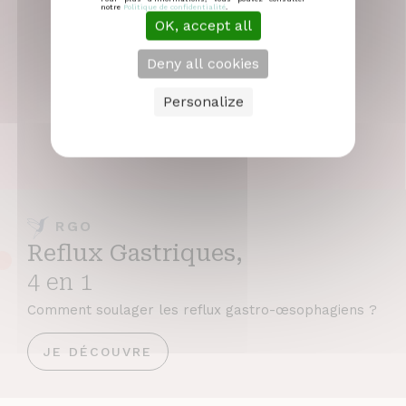
notre
Politique de confidentialité
.
OK, accept all
Deny all cookies
Personalize
RGO
Reflux Gastriques,
4 en 1
Comment soulager les reflux gastro-œsophagiens ?
JE DÉCOUVRE