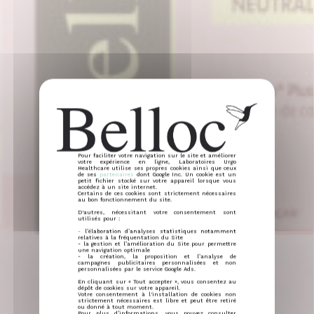
Pour faciliter votre navigation sur le site et améliorer
votre expérience en ligne, Laboratoires Urgo
Healthcare utilise ses propres cookies ainsi que ceux
de ses
partenaires
dont Google Inc. Un cookie est un
petit fichier stocké sur votre appareil lorsque vous
accédez à un site internet.
Certains de ces cookies sont strictement nécessaires
au bon fonctionnement du site.
D'autres, nécessitant votre consentement sont
utilisés pour :
- l’élaboration d’analyses statistiques notamment
relatives à la fréquentation du Site
- la gestion et l’amélioration du Site pour permettre
une navigation optimale
- la création, la proposition et l’analyse de
campagnes publicitaires personnalisées et non
personnalisées par le service Google Ads.
En cliquant sur « Tout accepter », vous consentez au
dépôt de cookies sur votre appareil.
Votre consentement à l'installation de cookies non
strictement nécessaires est libre et peut être retiré
ou donné à tout moment.
Pour plus d’informations, vous pouvez consulter