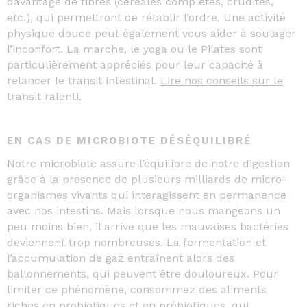
davantage de fibres (céréales complètes, crudités,
etc.), qui permettront de rétablir l’ordre. Une activité
physique douce peut également vous aider à soulager
l’inconfort. La marche, le yoga ou le Pilates sont
particulièrement appréciés pour leur capacité à
relancer le transit intestinal.
Lire nos conseils sur le
transit ralenti.
EN CAS DE MICROBIOTE DÉSÉQUILIBRÉ
Notre microbiote assure l’équilibre de notre digestion
grâce à la présence de plusieurs milliards de micro-
organismes vivants qui interagissent en permanence
avec nos intestins. Mais lorsque nous mangeons un
peu moins bien, il arrive que les mauvaises bactéries
deviennent trop nombreuses. La fermentation et
l’accumulation de gaz entraînent alors des
ballonnements, qui peuvent être douloureux. Pour
limiter ce phénomène, consommez des aliments
riches en
probiotiques
et en prébiotiques, qui