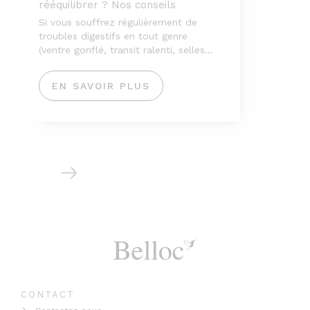
rééquilibrer ? Nos conseils
bien
Si vous souffrez régulièrement de
Les 
troubles digestifs en tout genre
orga
(ventre gonflé, transit ralenti, selles
avec
liquides, crampes abdominales…),
c’est peut-être que votre microbiote
EN SAVOIR PLUS
E
intestinal est déséquilibré (dysbiose).
CONTACT